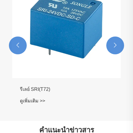


รีเลย์ SRI(T72)
ดูเพิ่มเติม >>
คำแนะนำข่าวสาร